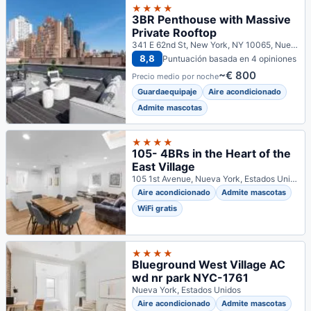
★★★★
3BR Penthouse with Massive
Private Rooftop
341 E 62nd St, New York, NY 10065, Nueva York, Estados Unidos
8,8
Puntuación basada en 4 opiniones
~€ 800
Precio medio por noche
Guardaequipaje
Aire acondicionado
Admite mascotas
★★★★
105- 4BRs in the Heart of the
East Village
105 1st Avenue, Nueva York, Estados Unidos
Aire acondicionado
Admite mascotas
WiFi gratis
★★★★
Blueground West Village AC
wd nr park NYC-1761
Nueva York, Estados Unidos
Aire acondicionado
Admite mascotas