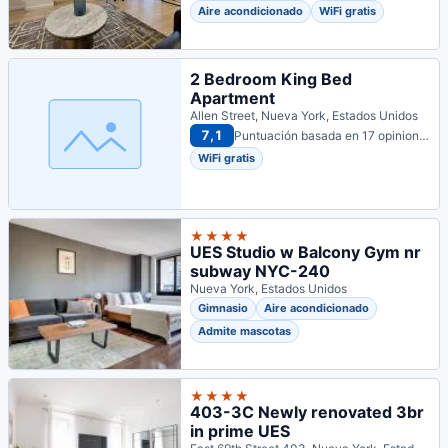
Aire acondicionado
WiFi gratis
2 Bedroom King Bed
Apartment
Allen Street, Nueva York, Estados Unidos
7,1
Puntuación basada en 17 opiniones
WiFi gratis
★★★★
UES Studio w Balcony Gym nr
subway NYC-240
Nueva York, Estados Unidos
Gimnasio
Aire acondicionado
Admite mascotas
★★★★
403-3C Newly renovated 3br
in prime UES