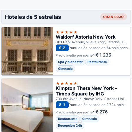
Hoteles de 5 estrellas
GRAN LUJO
★★★★★
Waldorf Astoria New York
301 Park Avenue, Nueva York, Estados Unidos
9,2
Puntuación basada en 64 opiniones
~€ 1 235
Precio medio por noche
Spa y bienestar
Restaurante
Gimnasio
★★★★★
Kimpton Theta New York -
Times Square by IHG
790 8th Avenue, Nueva York, Estados Unidos
8,1
Puntuación basada en 2 724 opiniones
~€ 276
Precio medio por noche
Restaurante
Gimnasio
Recepción 24h