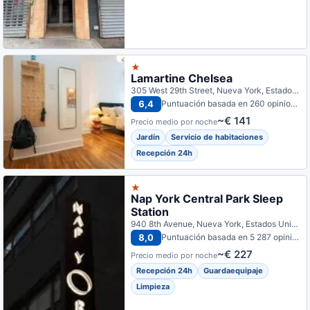
★
Lamartine Chelsea
305 West 29th Street, Nueva York, Estados Unidos
6,4
Puntuación basada en 260 opiniones
~€ 141
Precio medio por noche
Jardín
Servicio de habitaciones
Recepción 24h
★
Nap York Central Park Sleep
Station
940 8th Avenue, Nueva York, Estados Unidos
8,0
Puntuación basada en 5 287 opiniones
~€ 227
Precio medio por noche
Recepción 24h
Guardaequipaje
Limpieza