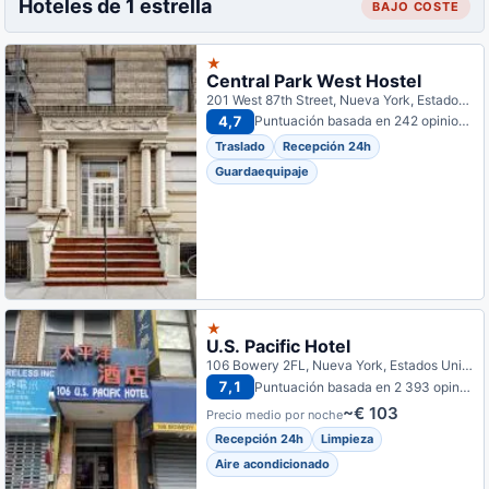
Hoteles de 1 estrella
BAJO COSTE
★
Central Park West Hostel
201 West 87th Street, Nueva York, Estados Unidos
4,7
Puntuación basada en 242 opiniones
Traslado
Recepción 24h
Guardaequipaje
★
U.S. Pacific Hotel
106 Bowery 2FL, Nueva York, Estados Unidos
7,1
Puntuación basada en 2 393 opiniones
~€ 103
Precio medio por noche
Recepción 24h
Limpieza
Aire acondicionado