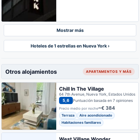
Mostrar más
Hoteles de 1 estrellas en Nueva York ›
Otros alojamientos
APARTAMENTOS Y MÁS
Chill In The Village
64 7th Avenue, Nueva York, Estados Unidos
5,6
Puntuación basada en 7 opiniones
~€ 384
Precio medio por noche
Terraza
Aire acondicionado
Habitaciones familiares
West Village Wonder