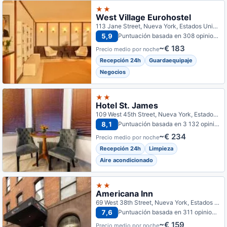
★★
West Village Eurohostel
113 Jane Street, Nueva York, Estados Unidos
5,9
Puntuación basada en 308 opiniones
~€ 183
Precio medio por noche
Recepción 24h
Guardaequipaje
Negocios
★★
Hotel St. James
109 West 45th Street, Nueva York, Estados Unidos
8,1
Puntuación basada en 3 132 opiniones
~€ 234
Precio medio por noche
Recepción 24h
Limpieza
Aire acondicionado
★★
Americana Inn
69 West 38th Street, Nueva York, Estados Unidos
7,6
Puntuación basada en 311 opiniones
~€ 159
Precio medio por noche